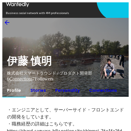
Open in app
Business social network with 4M professionals
伊藤 慎明
株式会社スマートラウンド / プロダクト開発部
6
Connections
7
Followers
Profile
Stories
Personality
Connections
・エンジニアとして、サーバーサイド・フロントエンド
の開発をしています。

・職務経歴の詳細はこちらです。

https://shard-saguaro-b8a.notion.site/shinmei-76e1fa2fd