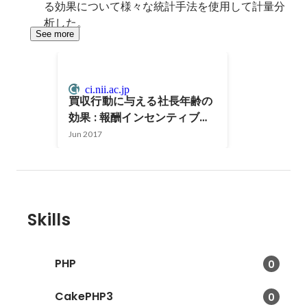
る効果について様々な統計手法を使用して計量分
析した。
See more
ci.nii.ac.jp
買収行動に与える社長年齢の
効果 : 報酬インセンティブ仮
説の検証
Jun 2017
Skills
PHP
0
CakePHP3
0