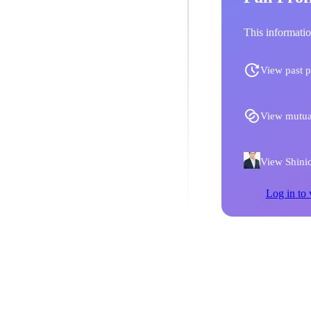
This informatio
View past p
View mutua
View Shinic
Log in to 