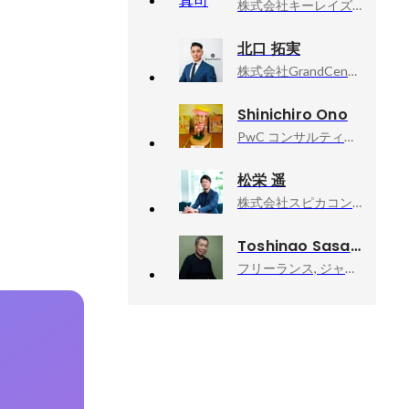
株式会社キーレイズ, 代表取締役
北口 拓実
株式会社GrandCentral, 代表取締役CEO
Shinichiro Ono
PwC コンサルティング合同会社, Manager
松栄 遥
株式会社スピカコンサルティング, 取締役
Toshinao Sasaki
フリーランス, ジャーナリスト・作家