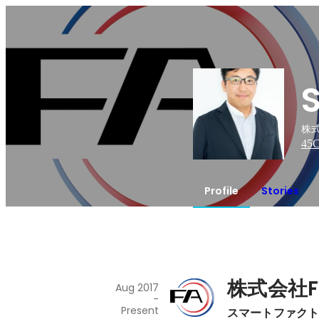
S
株式
45
C
Profile
Stories
株式会社
Aug 2017
-
Present
スマートファク