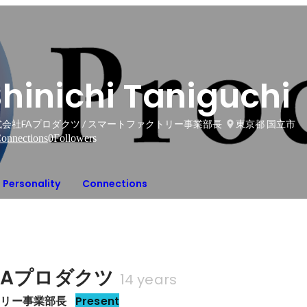
hinichi Taniguchi
会社FAプロダクツ / スマートファクトリー事業部長
東京都 国立市
onnections
0
Followers
Personality
Connections
FAプロダクツ
14 years
トリー事業部長
Present