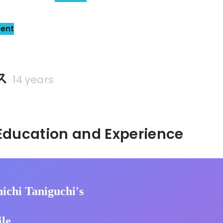
sent
ス
14 years
Hidden: Education and Experience	
ichi Taniguchi's
ile