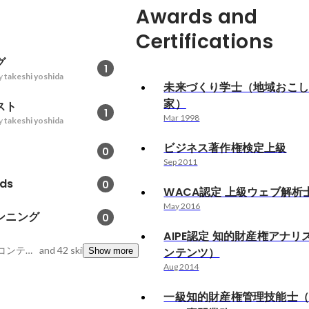
Awards and
Certifications
グ
1
y
takeshi yoshida
未来づくり学士（地域おこ
家）
スト
1
Mar 1998
y
takeshi yoshida
ビジネス著作権検定上級
0
Sep 2011
ds
0
WACA認定 上級ウェブ解析
May 2016
ンニング
0
AIPE認定 知的財産権アナリ
コンテンツ案・企画, コンテンツコンサルタント, 著作権
and 42 skills
ンテンツ）
Show more
Aug 2014
一級知的財産権管理技能士