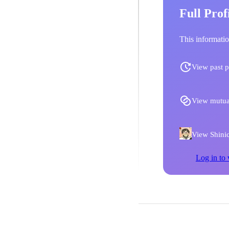
Full Prof
This informatio
View past p
View mutua
View Shinic
Log in to 