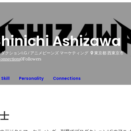
Shinichi Ashizawa
ダクションI.G / アニメビーンズ マーケティング
東京都 西東京市
onnections
0
Followers
Skill
Personality
Connections
士