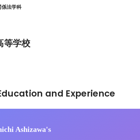
関係法学科
高等学校
Hidden: Education and Experience	
nichi Ashizawa's