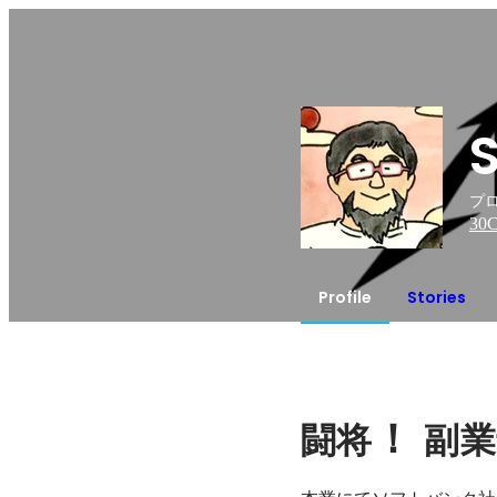
プロ
30
C
Profile
Stories
！ 
闘将
副業