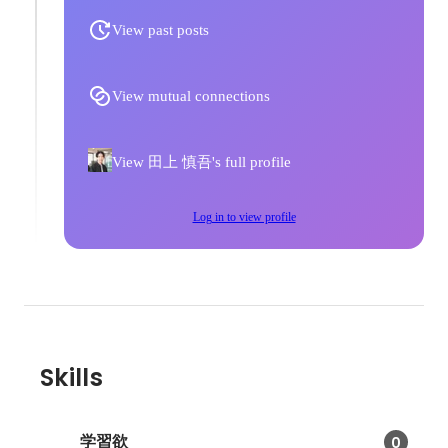
View past posts
View mutual connections
View 田上 慎吾's full profile
Log in to view profile
Skills
学習欲
0