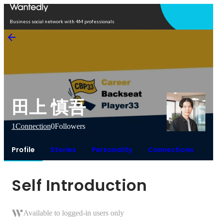
Open in app
Business social network with 4M professionals
田上 慎吾
1
Connection
0
Followers
Profile
Stories
Personality
Connections
Self Introduction
Available to logged-in users only