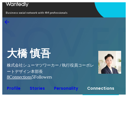
Open in app
Business social network with 4M professionals
大橋 慎吾
株式会社シューマツワーカー / 執行役員コーポレ
ートデザイン本部長
8
Connections
5
Followers
Profile
Stories
Personality
Connections