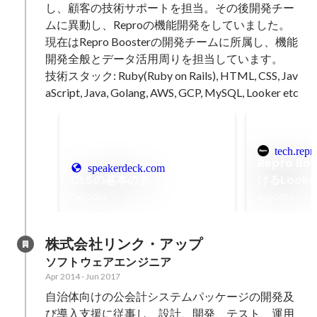
し、顧客の技術サポートを担当。その後開発チー
ムに異動し、Reproの機能開発をしていました。 

現在はRepro Boosterの開発チームに所属し、機能
開発全般とデータ活用周りを担当しています。

技術スタック: Ruby(Ruby on Rails), HTML, CSS, Jav
aScript, Java, Golang, AWS, GCP, MySQL, Looker etc
tech.repr
Repro B
speakerdeck.com
CLSの基本のき
けるLook
活用の取り
Dec 2024
Aug 2023
株式会社リンク・アップ
ソフトウェアエンジニア
Apr 2014
-
Jun 2017
自治体向けの公会計システムパッケージの開発及
び導入支援に従事し、設計、開発、テスト、運用