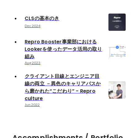
CLSの基本のき
Dec 2024
Repro Booster事業部における
Lookerを使ったデータ活用の取り
組み
Aug 2023
クライアント目線とエンジニア目
線の両立 －異色のキャリアパスか
ら磨かれた“こだわり” - Repro
culture
Jun 2022
Accomplishments / Portfolio