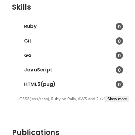
Skills
Ruby
0
Git
0
Go
0
JavaScript
0
HTML5(pug)
0
CSS3(less/scss), Ruby on Rails, AWS
and 2 skills
Show more
Publications