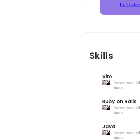
Log in to 
Skills
Vim
Recommended
Sudo
Ruby on Rails
Recommended
Sudo
Java
Recommended
Sudo