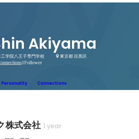
Shin Akiyama
本工学院八王子専門学校
東京都 目黒区
onnections
1
Follower
Personality
Connections
ク株式会社
1 year