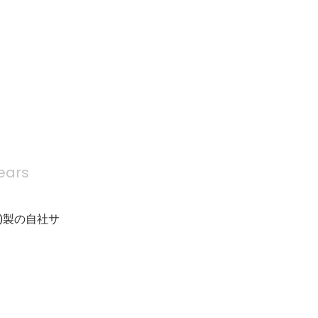
ears
#)製の自社サ