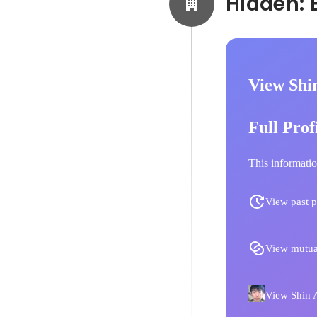
View Shi
Full Prof
This informatio
View past p
View mutua
View Shin A