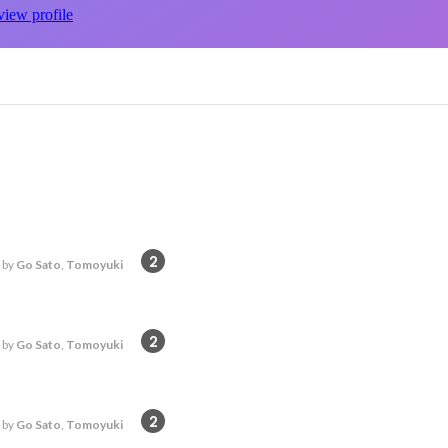
view profile
2
 by
Go Sato
,
Tomoyuki
2
 by
Go Sato
,
Tomoyuki
2
 by
Go Sato
,
Tomoyuki