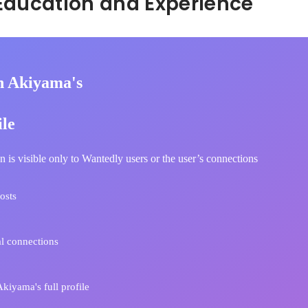
Hidden: Education and Experience	
n Akiyama's
ile
n is visible only to Wantedly users or the user’s connections
osts
l connections
kiyama's full profile