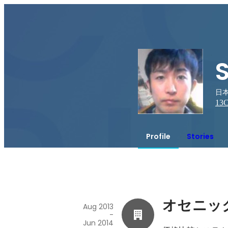
日
13
C
Profile
Stories
オセニッ
Aug 2013
-
Jun 2014