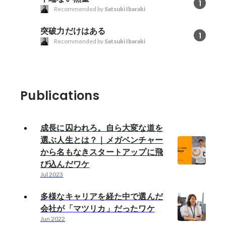
1
Recommended by
Satsuki Ibaraki
突破力だけはある
1
Recommended by
Satsuki Ibaraki
Publications
成長に囚われろ。自ら大変な道を
選ぶ人生とは？｜メガベンチャー
から名もなきスタートアップに飛
び込んだワケ
Jul 2023
多様なキャリアを経た中で選んだ
会社が「マツリカ」だったワケ
Jun 2022