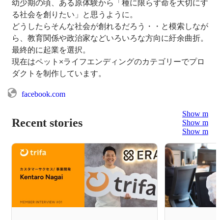
幼少期の頃、ある原体験から「種に限らず命を大切にす
る社会を創りたい」と思うように。

どうしたらそんな社会が創れるだろう・・と模索しなが
ら、教育関係や政治家などいろいろな方向に紆余曲折。
最終的に起業を選択。

現在はペット×ライフエンディングのカテゴリーでプロ
ダクトを制作しています。
facebook.com
Show more
Recent stories
Show more
Show more