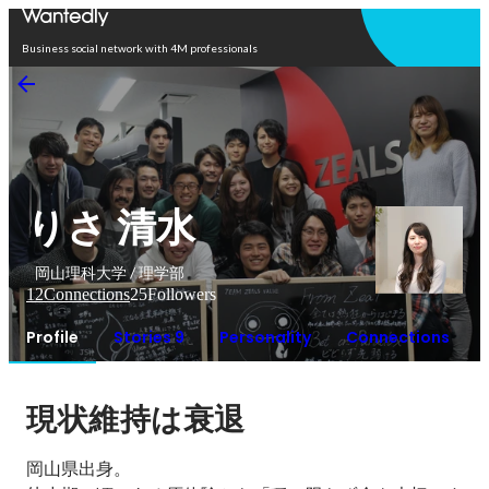
Open in app
Business social network with 4M professionals
りさ 清水
岡山理科大学 / 理学部
12
Connections
25
Followers
Profile
Stories 9
Personality
Connections
現状維持は衰退
岡山県出身。
