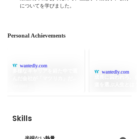
についてを学びました。
Personal Achievements
wantedly.com
多様なキャリアを経た中で選
wantedly.com
成長に囚われろ。
んだ会社が「マツリカ」だっ
道を選ぶ人生とは
たワケ
Jun 2022
ンチャーから名も
トアップに飛び込
Skills
半端ない熱量