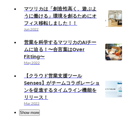
マツリカは「創造性高く、遊ぶよ
うに働ける」環境を創るためにオ
フィス移転しました！！
Jun 2022
営業を科学するマツリカのAIチー
ムに迫る！〜合言葉はOver
Fitting〜
May 2022
【クラウド営業支援ツール
Senses】がチームコラボレーショ
ンを促進するタイムライン機能を
リリース！
Mar 2022
Show more