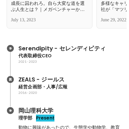
成長に囚われろ。自ら大変な道を選
多様なキャリ
ぶ人生とは？｜メガベンチャーから
社が「マツリ
名もなきスタートアップに飛び込ん
July 13, 2023
June 29, 2022
だワケ
Serendipity - セレンディピティ
代表取締役CEO
2021
-
2023
ZEALS - ジールス
経営企画部・人事/広報
2016
-
2020
岡山理科大学
理学部
Present
動物に興味があったので、生態学や動物学、教育