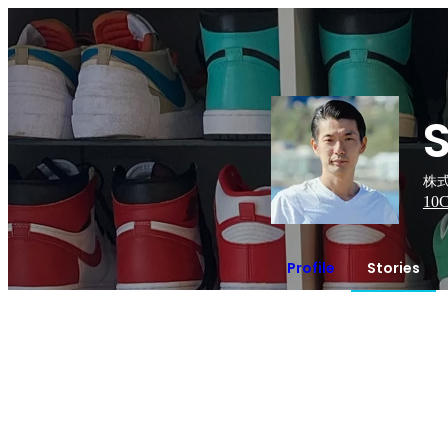
株式
10
C
Profile
Stories