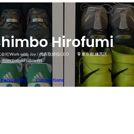
Shimbo Hirofumi
会社Work with Joy / 代表取締役CEO
東京都 練馬区
onnections
8
Followers
Personality
Connections