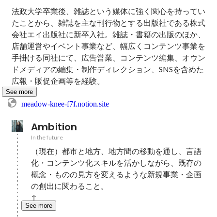
法政大学卒業後、雑誌という媒体に強く関心を持ってい
たことから、雑誌を主な刊行物とする出版社である株式
会社エイ出版社に新卒入社。雑誌・書籍の出版のほか、
店舗運営やイベント事業など、幅広くコンテンツ事業を
手掛ける同社にて、広告営業、コンテンツ編集、オウン
ドメディアの編集・制作ディレクション、SNSを含めた
広報・販促企画等を経験。
See more
meadow-knee-f7f.notion.site
Ambition
In the future
（現在）都市と地方、地方間の移動を通し、言語
化・コンテンツ化スキルを活かしながら、既存の
概念・ものの見方を変えるような新規事業・企画
の創出に関わること。

↑
See more