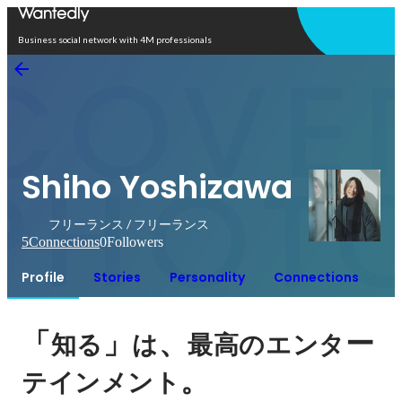
Open in app
Business social network with 4M professionals
Shiho Yoshizawa
フリーランス / フリーランス
5
Connections
0
Followers
Profile
Stories
Personality
Connections
「
」
、
ー
知る
は
最高のエンタ
。
テインメント