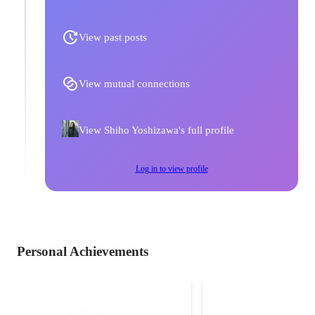
View past posts
View mutual connections
View Shiho Yoshizawa's full profile
Log in to view profile
Personal Achievements
55/58きおくプロ