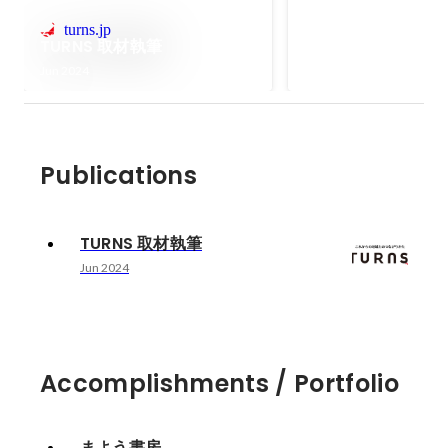
卒業校である法政大学
turns.jp
55/58年館の解体に
TURNS 取材執筆
としての価値が高い校
Jun 2024
るプロジェクト。校舎
えるためのイベントや
テンツ制作等を企画。S
信なども担当。
Publications
TURNS 取材執筆
Jun 2024
Accomplishments / Portfolio
まよう書房