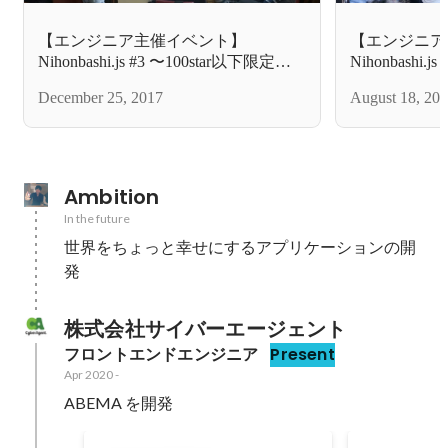
【エンジニア主催イベント】
【エンジニア
Nihonbashi.js #3 〜100star以下限定！
Nihonbashi.j
細かすぎて伝わらない自作ライブラ
OSS contri
December 25, 2017
August 18, 20
リ選手権〜 が開催されました
ました
Ambition
In the future
世界をちょっと幸せにするアプリケーションの開
発
株式会社サイバーエージェント
フロントエンドエンジニア
Present
Apr 2020
-
ABEMA を開発