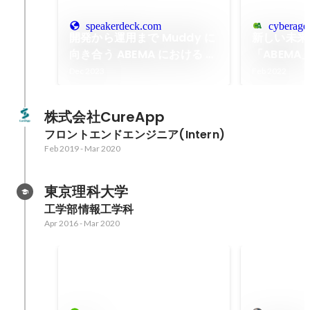
speakerdeck.com
cyberagen
開発から運用まで Muddy に
新しい未来
向き合う ABEMA における LP
「ABEM
CMS 開発 ~ Muddy Web
にする
Dec 2023
Feb 2022
#7
株式会社CureApp
フロントエンドエンジニア(Intern)
Feb 2019
-
Mar 2020
東京理科大学
工学部情報工学科
Apr 2016
-
Mar 2020