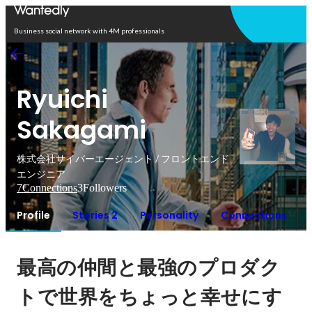
Open in app
Business social network with 4M professionals
Ryuichi
Sakagami
株式会社サイバーエージェント / フロントエンド
エンジニア
7
Connections
3
Followers
Profile
Stories 2
Personality
Connections
最高の仲間と最強のプロダク
トで世界をちょっと幸せにす