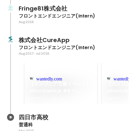
Fringe81株式会社
フロントエンドエンジニア(Intern)
Aug 2018
株式会社CureApp
フロントエンドエンジニア(Intern)
Aug 2017
-
Jul 2018
wantedly.com
wantedly
【エンジニア主催イベント】
【エンジニ
Nihonbashi.js #3 〜
Nihonbashi
100star以下限定！細かすぎ
〜 駆け出し
Dec 2017
Aug 2017
て伝わらない自作ライブラリ
contrib
選手権〜 が開催されました
催されまし
四日市高校
普通科
Mar 2015