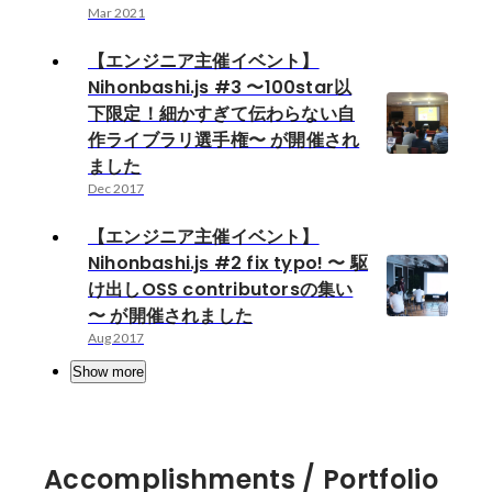
Mar 2021
【エンジニア主催イベント】
Nihonbashi.js #3 〜100star以
下限定！細かすぎて伝わらない自
作ライブラリ選手権〜 が開催され
ました
Dec 2017
【エンジニア主催イベント】
Nihonbashi.js #2 fix typo! 〜 駆
け出しOSS contributorsの集い
〜 が開催されました
Aug 2017
Show more
Accomplishments / Portfolio