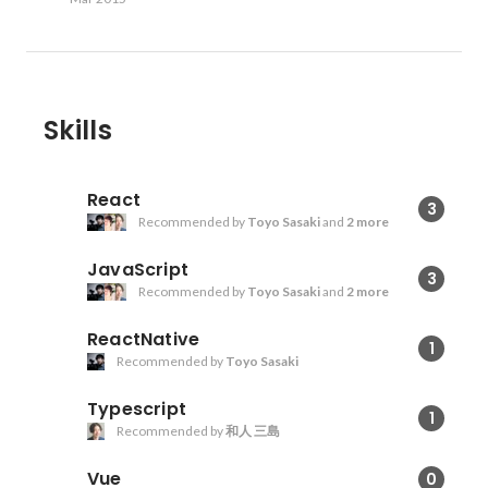
Skills
React
3
Recommended by
Toyo Sasaki
and
2 more
JavaScript
3
Recommended by
Toyo Sasaki
and
2 more
ReactNative
1
Recommended by
Toyo Sasaki
Typescript
1
Recommended by
和人 三島
Vue
0