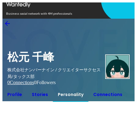
Open in app
Business social network with 4M professionals
松元 千峰
株式会社ナンバーナイン / クリエイターサクセス
局/タックス部
0
Connections
0
Followers
Profile
Stories
Personality
Connections