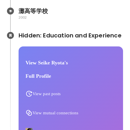
灘高等学校
2002
Hidden: Education and Experience	
View Seike Ryota's
Full Profile
View past posts
View mutual connections