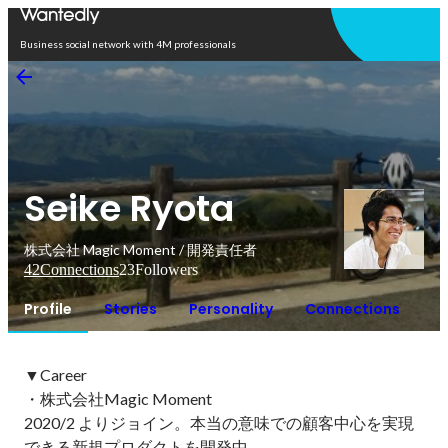
Open in app
Business social network with 4M professionals
Seike Ryota
株式会社 Magic Moment / 開発責任者
42
Connections
23
Followers
Profile
Stories
Personality
Connections
▼Career

・株式会社Magic Moment

2020/2 よりジョイン。本当の意味での顧客中心を実現
できる新規プロダクトを開発中