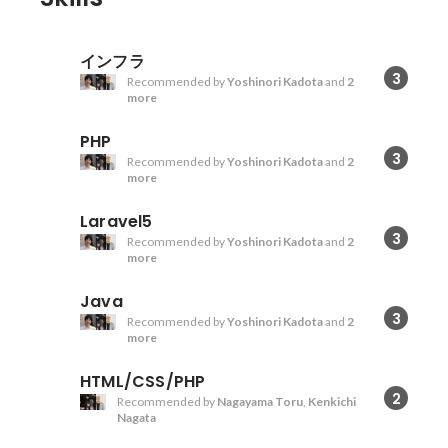
インフラ
3
Recommended by
Yoshinori Kadota
and
2
more
PHP
3
Recommended by
Yoshinori Kadota
and
2
more
Laravel5
3
Recommended by
Yoshinori Kadota
and
2
more
Java
3
Recommended by
Yoshinori Kadota
and
2
more
HTML/CSS/PHP
2
Recommended by
Nagayama Toru
,
Kenkichi
Nagata