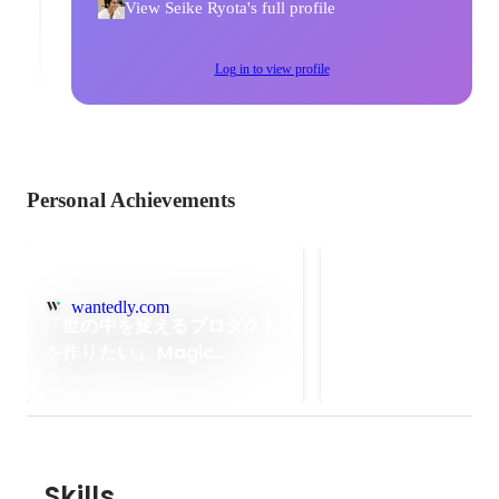
View Seike Ryota's full profile
Log in to view profile
Personal Achievements
NPO法人アスデッ
wantedly.com
中高生のキャリア教育
「世の中を変えるプロダクト
するために、中高への
を作りたい」 Magic
の実施や、社会人への
Moment だから人生を賭け
Jul 2020
ーサービス
る気になった理由
（http://rolemo.asdes
開発を行っています
Skills