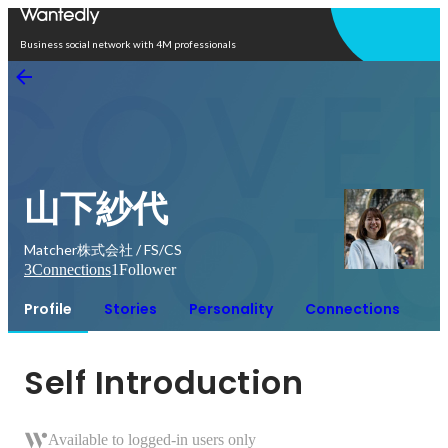
Open in app
Business social network with 4M professionals
山下紗代
Matcher株式会社 / FS/CS
3
Connections
1
Follower
Profile
Stories
Personality
Connections
Self Introduction
Available to logged-in users only