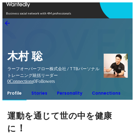
Open in app
Business social network with 4M professionals
木村 聡
ラーフオーバーフロー株式会社 / TTBパーソナル
トレーニング統括リーダー
0
Connections
0
Followers
Profile
Stories
Personality
Connections
運動を通じて世の中を健康
！
に