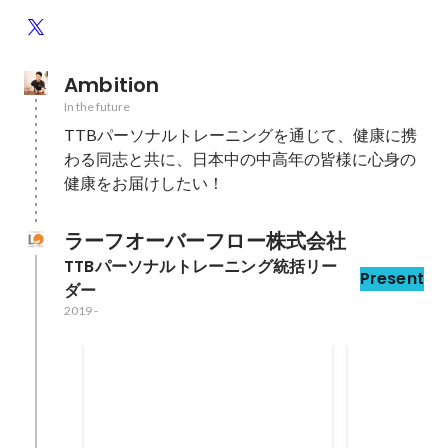
Ambition
In the future
TTBパーソナルトレーニングを通じて、健康に携
わる同志と共に、日本中の中高年の皆様に心身の
健康をお届けしたい！
ラーフオーバーフロー株式会社
TTBパーソナルトレーニング統括リー
Present
ダー
2019
-
TTBパーソナル整骨院新富町
TTBパー
店出店
号店出店
Mar 2023
Jul 2022