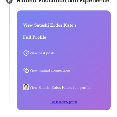
Hidden: Education and Experience	
View Satoshi Erdos Kato's
Full Profile
View past posts
View mutual connections
View Satoshi Erdos Kato's full profile
Log in to view profile