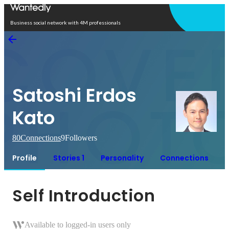
Open in app
Business social network with 4M professionals
Satoshi Erdos
Kato
80
Connections
9
Followers
Profile
Stories 1
Personality
Connections
Self Introduction
Available to logged-in users only