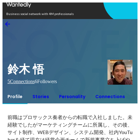
Open in app
Business social network with 4M professionals
鈴木 悟
5
Connections
6
Followers
Profile
Stories
Personality
Connections
前職はプロサックス奏者からの転職で入社しました。未
経験でしたがマーケティングチームに所属し、その後、
サイト制作、WEBデザイン、システム開発、社内YouTu
berを経て現在は経営企画チームで新規事業立ち上げや