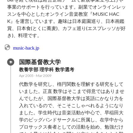
事業のサポートを行っています。副業でオンラインレッ
スンを中心としたオンライン音楽教室『MUSIC HAC
K』を運営しています。趣味は日本庭園巡り、日本画鑑
賞、日本食(とくに蕎麦)、カフェ巡り(エスプレッソが好
き)、料理です。
music-hack.jp
国際基督教大学
教養学部 理学科 数学選考
Apr 2005
-
Mar 2009
代数学を研究し、楕円関数を理解する研究をして
いました。正直 数学はそこまで得意ではありませ
んでしたが、国際基督教大学は英語にかなり力を
入れているので、そこそこしゃべれるようになり
ました。学生時代は音楽活動が中心で、早稲田大
学のビッグバンドサークルに所属し、在学中から
プロサックス奏者としての活動を始め、勉強だけ