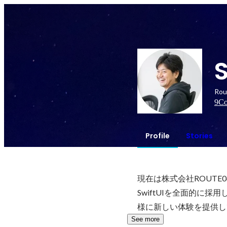
Rou
9
Co
Profile
Stories
現在は株式会社ROUTE06
SwiftUIを全面的
様に新しい体験を提供し
See more