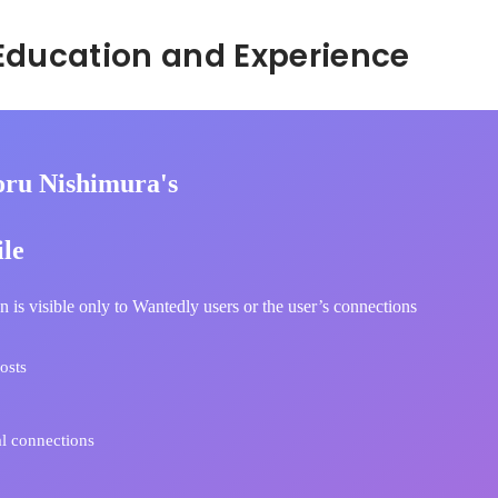
Hidden: Education and Experience	
oru Nishimura's
ile
n is visible only to Wantedly users or the user’s connections
osts
l connections