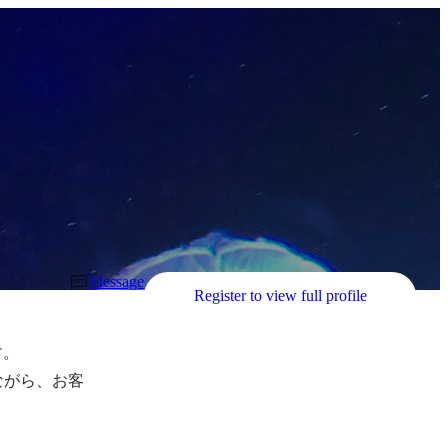
Message
Register to view full profile
。

ながら、お客