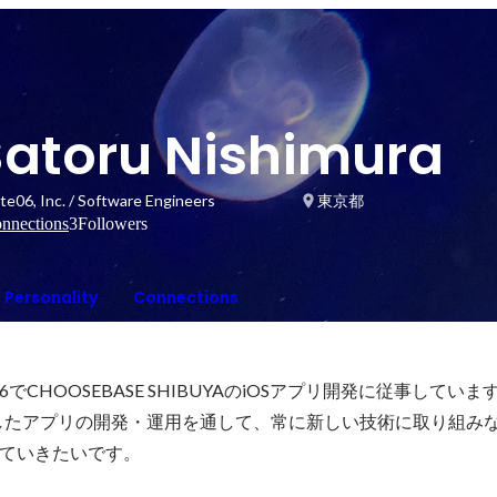
Satoru Nishimura
te06, Inc. / Software Engineers
東京都
nnections
3
Followers
Personality
Connections
でCHOOSEBASE SHIBUYAのiOSアプリ開発に従事しています
に採用したアプリの開発・運用を通して、常に新しい技術に取り組み
ていきたいです。