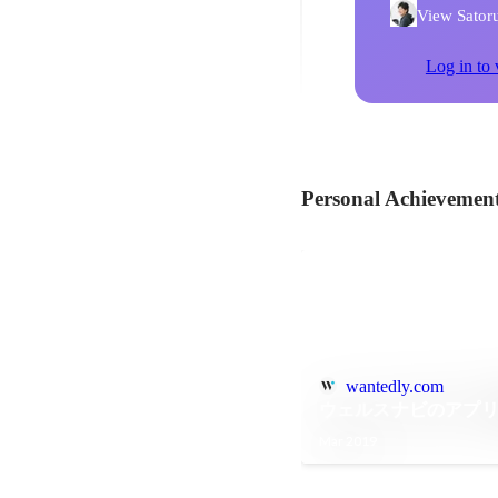
View Satoru
Log in to 
Personal Achievemen
wantedly.com
ウェルスナビのアプ
Mar 2019