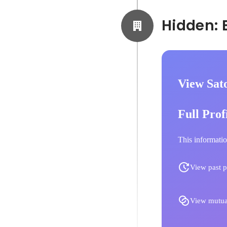
View Sat
Full Prof
This informatio
View past p
View mutua