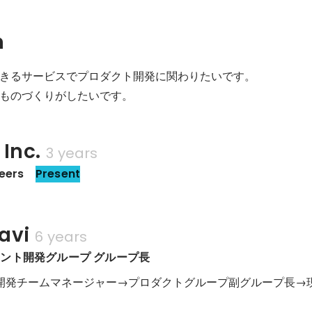
n
きるサービスでプロダクト開発に関わりたいです。

 Inc.
3 years
eers 
Present
avi
6 years
ント開発グループ グループ長
リ開発チームマネージャー→プロダクトグループ副グループ長→