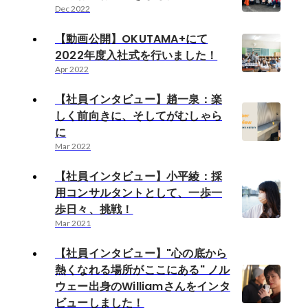
Dec 2022
【動画公開】OKUTAMA+にて
2022年度入社式を行いました！
Apr 2022
【社員インタビュー】趙一泉：楽
しく前向きに、そしてがむしゃら
に
Mar 2022
【社員インタビュー】小平綾：採
用コンサルタントとして、一歩一
歩日々、挑戦！
Mar 2021
【社員インタビュー】"心の底から
熱くなれる場所がここにある" ノル
ウェー出身のWilliamさんをインタ
ビューしました！