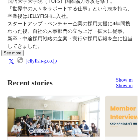
国語大学大学院（TUFS）国際協力専攻を修了。

「世界中の人々をサポートする仕事」という志を持ち、
卒業後はJELLYFISHに入社。

スタートアップ・ベンチャー企業の採用支援に4年間携
わった後、自社の人事部門の立ち上げ・拡大に従事。

新卒・中途採用戦略の立案・実行や採用広報を主に担当
してきました。
See more
jellyfish-g.co.jp
Show more
Recent stories
Show more