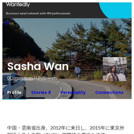
Open in app
Business social network with 4M professionals
Sasha Wan
0
Connections
31
Followers
Profile
Stories 4
Personality
Connections
中国・雲南省出身。2012年に来日し、2015年に東京外