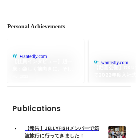
Personal Achievements
wantedly.com
【社員インタビュー】趙一
wantedly.com
【動画公開】OKUT
泉：楽しく前向きに、そして
て2022年度入社
がむしゃらに
Mar 2022
した！
Publications
【報告】JELLYFISHメンバーで筑
波旅行に行ってきました！