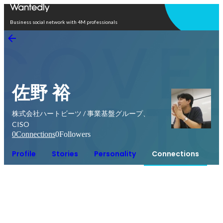
Open in app
Business social network with 4M professionals
佐野 裕
株式会社ハートビーツ / 事業基盤グループ、
CISO
0
Connections
0
Followers
Profile
Stories
Personality
Connections