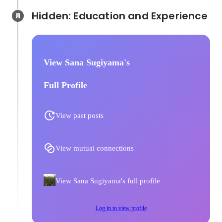
Hidden: Education and Experience	
View Sana Sugiyama's
Full Profile
View past posts
View mutual connections
View Sana Sugiyama's full profile
Log in to view profile