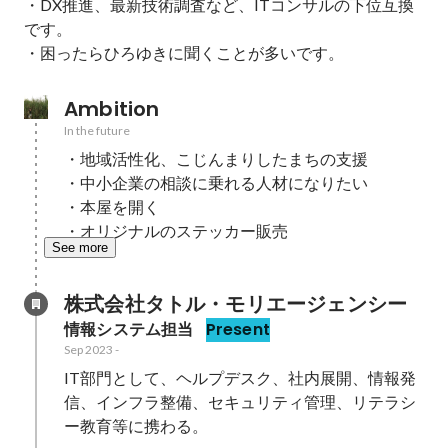
・DX推進、最新技術調査など、ITコンサルの下位互換
です。

・困ったらひろゆきに聞くことが多いです。
Ambition
In the future
・地域活性化、こじんまりしたまちの支援

・中小企業の相談に乗れる人材になりたい

・本屋を開く

・オリジナルのステッカー販売
See more
株式会社タトル・モリエージェンシー
情報システム担当
Present
Sep 2023
-
IT部門として、ヘルプデスク、社内展開、情報発
信、インフラ整備、セキュリティ管理、リテラシ
ー教育等に携わる。