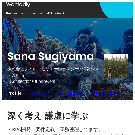
Open in app
Business social network with 4M professionals
Sana Sugiyama
株式会社タトル・モリエージェンシー / 情報シス
テム担当
3
Connections
0
Followers
Profile
Stories
Personality
Connections
深く考え
謙虚に学ぶ
・RPA開発、要件定義、業務整理してます。
