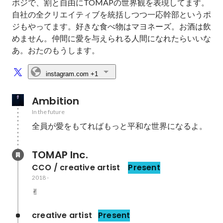
ポジで、割と自由にTOMAPの世界観を表現してます。
自社の全クリエイティブを統括しつつ一応幹部というポ
ジもやってます。好きな食べ物はマヨネーズ。お酒は飲
めません。仲間に愛を与えられる人間になれたらいいな
あ。おたのもうします。
instagram.com
+1
Ambition
In the future
全員が愛をもてればもっと平和な世界になるよ。
TOMAP Inc.
CCO / creative artist 
Present
2018
-
✌︎
creative artist
Present