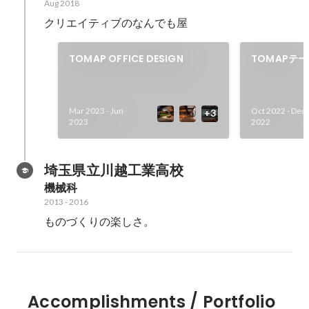
Aug 2018
クリエイティブのなんでも屋
TOMAP OFFICE DESIGN
TOMAPテ
日」
Mar 2023
-
Jun
Oct 2022
-
Dec
2023
2022
埼玉県立川越工業高校
機械科
2013
-
2016
ものづくりの楽しさ。
Accomplishments / Portfolio