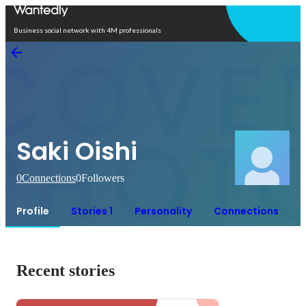
Open in app
Business social network with 4M professionals
Saki Oishi
0
Connections
0
Followers
Profile
Stories 1
Personality
Connections
Recent stories