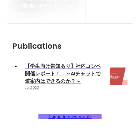
ンペ開催レポート！ ～AIチ
ャットで道案内はできるの
Jul 2023
か？～
Publications
【学生向け告知あり】社内コンペ
開催レポート！ ～AIチャットで
道案内はできるのか？～
Jul 2023
Log in to view profile