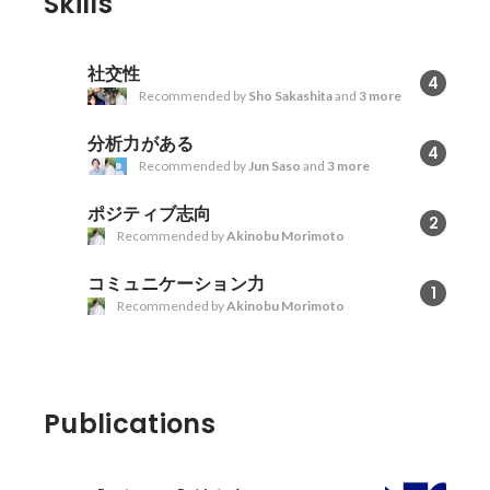
Skills
社交性
4
Recommended by
Sho Sakashita
and
3 more
分析力がある
4
Recommended by
Jun Saso
and
3 more
ポジティブ志向
2
Recommended by
Akinobu Morimoto
コミュニケーション力
1
Recommended by
Akinobu Morimoto
Publications