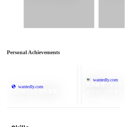
「the kama
breakfast
Personal Achievements
wantedly.com
世界経済フォーラ
wantedly.com
【お知らせ】社名変更
ロジー・パイオニ
会議のメンバー）
Sep 2025
Jun 2021
ました！