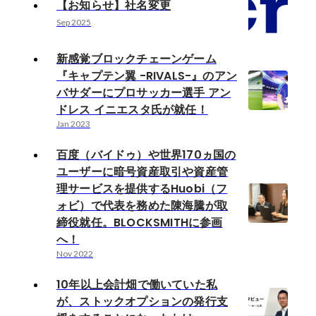
【お知らせ】社名変更
Sep 2025
新感覚ブロックチェーンゲーム
『キャプテン翼 -RIVALS-』のアン
バサダーにプロサッカー選手 アン
ドレス イニエスタ氏が就任！
Jan 2023
百度（バイドゥ）や世界170ヵ国の
ユーザーに暗号資産取引や資産管
理サービスを提供するHuobi（フ
ォビ）で代表を務めた陳海騰が取
締役就任。BLOCKSMITHに参画
へ！
Nov 2022
10年以上会計畑で働いていた私
が、ストックオプションの発行支