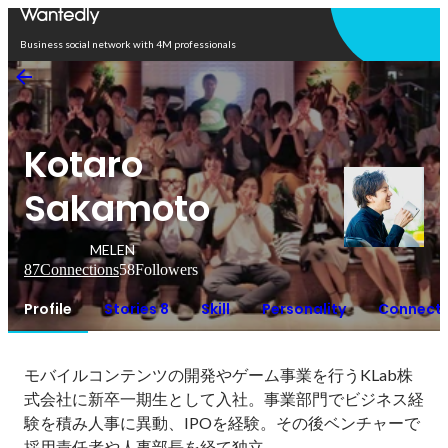
Open in app
Business social network with 4M professionals
Kotaro
Sakamoto
MELEN
87
Connections
58
Followers
Profile
Stories 8
Skill
Personality
Connecti
モバイルコンテンツの開発やゲーム事業を行うKLab株
式会社に新卒一期生として入社。事業部門でビジネス経
験を積み人事に異動、IPOを経験。その後ベンチャーで
採用責任者や人事部長を経て独立。
