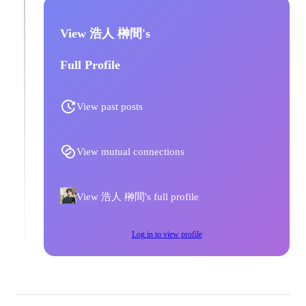
View 浩人 榊間's
Full Profile
View past posts
View mutual connections
View 浩人 榊間's full profile
Log in to view profile