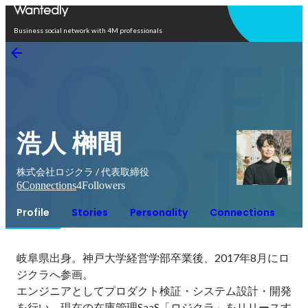
Open in app
Business social network with 4M professionals
浩人 榊間
株式会社ロジクラ / 代表取締役
6
Connections
4
Followers
Profile
Stories
Personality
Connections
岐阜県出身。神戸大学経営学部卒業後、2017年8月にロ
ジクラへ参画。

エンジニアとしてプロダクト検証・システム設計・開発
を行い、現在の在庫管理SaaS「ロジクラ」をリリースす