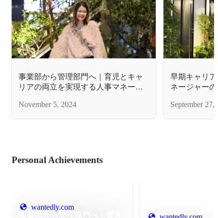
事業部から管理部門へ｜育児とキャ
早期キャリア
リアの両立を実現する人事マネージ
ネージャーのB
ャーが語るBitStarの魅力と成長環境
がい｜そして‥ ミッション共感
November 5, 2024
September 27,
む「新たなチ
Personal Achievements
wantedly.com
事業部から管理部門へ｜育児
wantedly.com