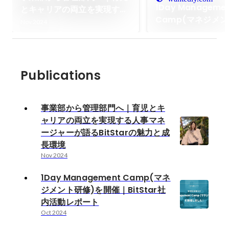
1Day Manageme
とキャリアの両立を実現する
Camp(マネジメン
人事マネージャーが語る
Nov 2024
開催｜BitStar社
BitStarの魅力と成長環境
ート
Publications
事業部から管理部門へ｜育児とキ
ャリアの両立を実現する人事マネ
ージャーが語るBitStarの魅力と成
長環境
Nov 2024
1Day Management Camp(マネ
ジメント研修)を開催｜BitStar社
内活動レポート
Oct 2024