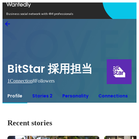
Open in app
Business social network with 4M professionals
BitStar 採用担当
1
Connection
8
Followers
Profile
Stories 2
Personality
Connections
Recent stories