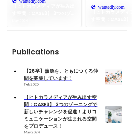
wantedly.com
【ヒトカラメディアが生み出
wantedly.com
【ヒトカラメディ
す空間：CASE3】 3つのゾー
す空間：CASE2】
ニングで新しいチャレンジを
May 2024
ト、遊ぶ・働くが
促進！よりコミュニケーショ
れた特殊な街「下
ンが生まれる空間をプロデュ
街×ワーカー×企業
ース！
りをさらに加速す
Publications
オフィス区画をプ
ス！
【26卒】熱源を、ともにつくる仲
間を募集しています！
Feb 2025
【ヒトカラメディアが生み出す空
間：CASE3】 3つのゾーニングで
新しいチャレンジを促進！よりコ
ミュニケーションが生まれる空間
をプロデュース！
May 2024