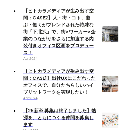
【ヒトカラメディアが生み出す空
間：CASE2】人・街・コト、遊
ぶ・働くがブレンドされた特殊な
街「下北沢」で、街×ワーカー×企
業のつながりをさらに加速する内
装付きオフィス区画をプロデュー
ス！
Apr 2024
【ヒトカラメディアが生み出す空
間：CASE1】出社UXにこだわった
オフィスで、自分たちらしいハイ
ブリットワークを実現したい！
Apr 2024
【25新卒 募集は終了しました】熱
源を、ともにつくる仲間を募集し
ます