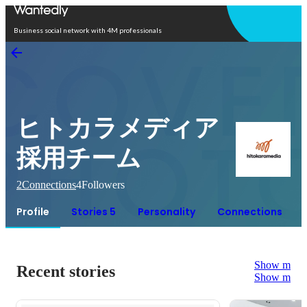
Open in app
Business social network with 4M professionals
ヒトカラメディア
採用チーム
2
Connections
4
Followers
Profile
Stories 5
Personality
Connections
Show more
Recent stories
Show more