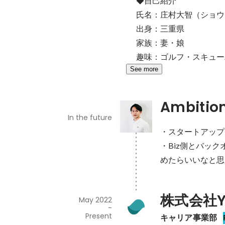
◆自己紹介

氏名：庄村大智（ショウ
出身：三重県

家族：妻・娘

趣味：ゴルフ・スキュー
See more
Ambitio
In the future
・スタートアップ
・Biz側とバッ
めたらいいなと思
株式会社Y
May 2022
-
Present
キャリア事業部