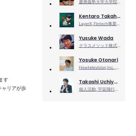
慶應義塾大学大学院修士課程, 理工学研究科
Kentaro Takahashi
LayerX, Fintech事業部 VPoE
Yusuke Wada
クラスメソッド株式会社, エンジニア
Yosuke Otonari
Howtelevision,Inc., Founder, CEO
す

Takashi Uchiyama
キャリアが歩
個人活動, 宇宙飛行士挑戦エバンジェリスト