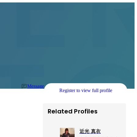
Message
Register to view full profile
Related Profiles
近光 真衣