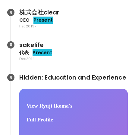
株式会社clear
CEO
Present
Feb 2013
-
sakelife
代表
Present
Dec 2011
-
Hidden: Education and Experience	
View Ryuji Ikoma's
Full Profile