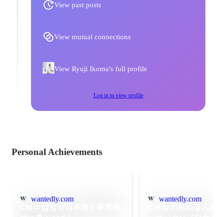
View past posts
View mutual connections
View Ryuji Ikoma's full profile
Log in to view profile
Personal Achievements
wantedly.com
wantedly.com
Clearはなぜ日本酒を事業領
Clearの求める人