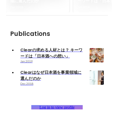
域に選んだのか
ーワードは「日本
い」
Dec 2018
Jan 2019
Publications
Clearの求める人材とは？ キーワ
ードは「日本酒への想い」
Jan 2019
Clearはなぜ日本酒を事業領域に
選んだのか
Dec 2018
Log in to view profile