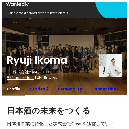
Open in app
Business social network with 4M professionals
Ryuji Ikoma
株式会社clear / CEO
87
Connections
14
Followers
Profile
Stories 2
Personality
Connections
日本酒の未来をつくる
日本酒事業に特化した株式会社Clearを経営していま