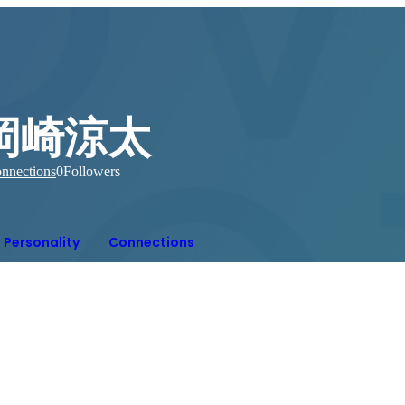
岡崎涼太
nnections
0
Followers
Personality
Connections