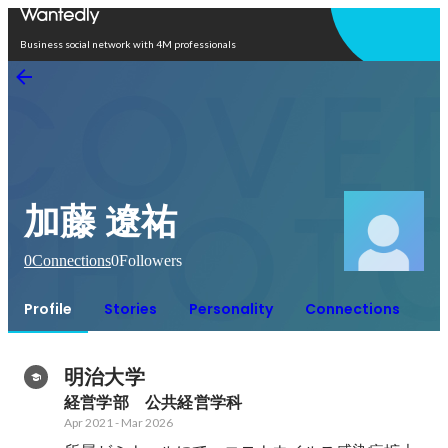
Open in app
Business social network with 4M professionals
加藤 遼祐
0
Connections
0
Followers
Profile
Stories
Personality
Connections
明治大学
経営学部　公共経営学科
Apr 2021
-
Mar 2026