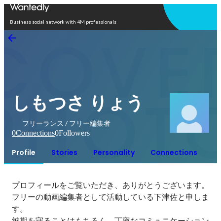
Open in app
Business social network with 4M professionals
しもつさ りょう
フリーランス / フリー編集者
0
Connections
0
Followers
Profile
Stories
Personality
Connections
プロフィールをご覧いただき、ありがとうございます。

フリーの動画編集者として活動している下津佐と申しま
す。

納期を守ることはもちろん、丁寧なコミュニケーション