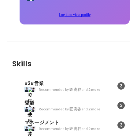
Log in to view profile
Skills
B2B営業
3
Recommended by
匠 高谷
and
2 more
愛嬌
3
Recommended by
匠 高谷
and
2 more
マネージメント
3
Recommended by
匠 高谷
and
2 more