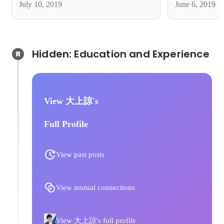
July 10, 2019
June 6, 2019
Hidden: Education and Experience	
View 大上諒's
Full Profile
View past posts
View mutual connections
View 大上諒's full profile