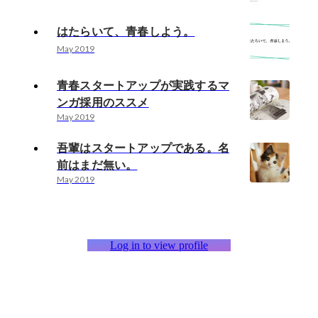
はたらいて、青春しよう。
May 2019
青春スタートアップが実践するマ
ンガ採用のススメ
May 2019
吾輩はスタートアップである。名
前はまだ無い。
May 2019
Log in to view profile