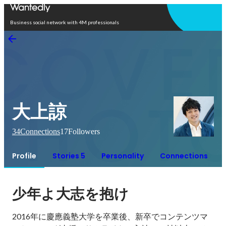
Open in app
Business social network with 4M professionals
大上諒
34
Connections
17
Followers
Profile
Stories 5
Personality
Connections
少年よ大志を抱け
2016年に慶應義塾大学を卒業後、新卒でコンテンツマ