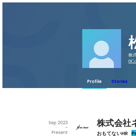
株式
0
Co
Profile
Stories
株式会社
Sep 2023
-
Present
おもてないHR
P