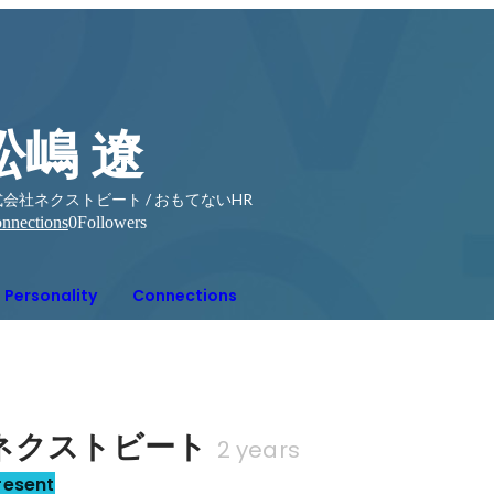
松嶋 遼
会社ネクストビート / おもてないHR
nnections
0
Followers
Personality
Connections
ネクストビート
2 years
resent