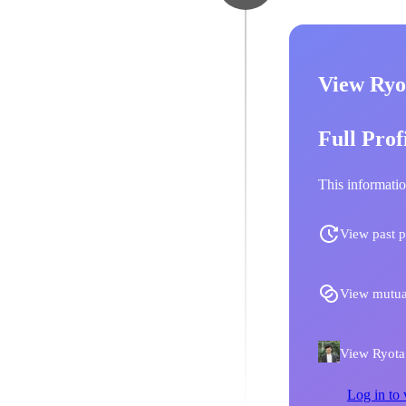
View Ryot
Full Prof
This informatio
View past p
View mutua
View Ryota F
Log in to 