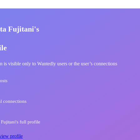
a Fujitani's
ile
n is visible only to Wantedly users or the user’s connections
osts
l connections
ujitani's full profile
view profile