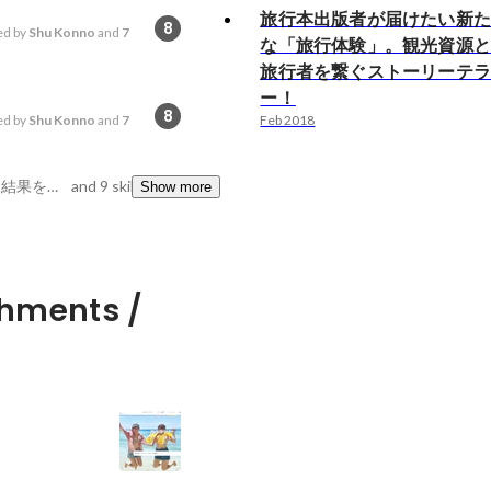
旅行本出版者が届けたい新
8
d by
Shu Konno
and
7
な「旅行体験」。観光資源
旅行者を繋ぐストーリーテ
ー！
8
d by
Shu Konno
and
7
Feb 2018
語彙力, 褒められ上手, 結果をだす
and 9 skills
Show more
hments /