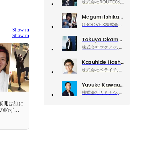
株式会社ROUTE06, プロダクトマネージャー
Megumi Ishikawa
GROOVE X株式会社, エリアプロダクトオーナー
Show more
Show more
Takuya Okamoto
株式会社マクアケ, リードPdM兼マネージャー
Kazuhide Hashida
株式会社ペライチ, 取締役 Co-Founder
Yusuke Kawauchi
株式会社カミナシ, 取締役COO
展開は誰に
の恥ずか