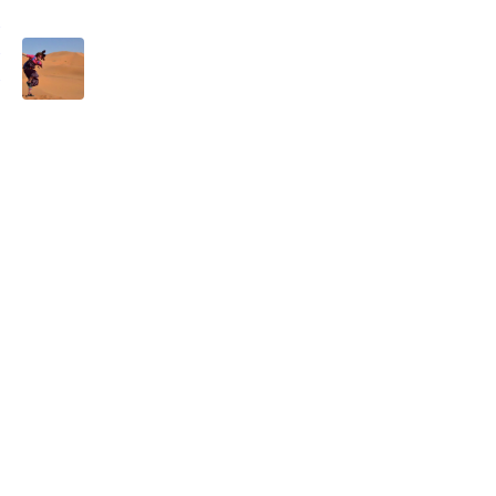
た
と
ラ