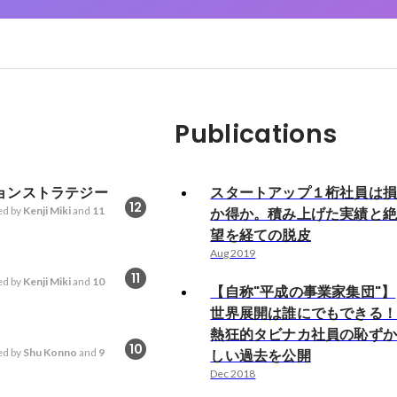
Publications
ョンストラテジー
スタートアップ１桁社員は
12
d by
Kenji Miki
and
11
か得か。積み上げた実績と
望を経ての脱皮
Aug 2019
11
d by
Kenji Miki
and
10
【自称"平成の事業家集団"】
世界展開は誰にでもできる
熱狂的タビナカ社員の恥ず
10
d by
Shu Konno
and
9
しい過去を公開
Dec 2018