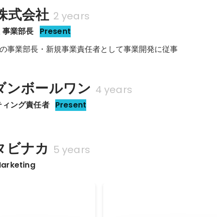
株式会社
2 years
 事業部長
Present
の事業部長・新規事業責任者として事業開発に従事
ダンボールワン
4 years
ティング責任者
Present
タビナカ
5 years
arketing