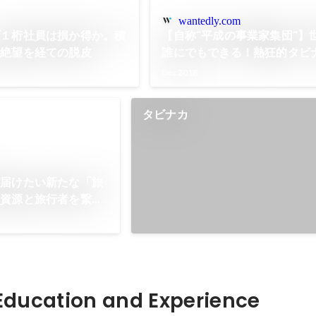
wantedly.com
プ１桁社員は損か得か。積
【自称"平成の事業家集団"】
と絶望を経ての脱皮
誰にでもできる！熱狂的タビ
恥ずかしい過去を公開
Dec 2018
タビナカ
が届けたい新たな「旅
光資源と旅行者を繋ぐ
ラー！
Hidden: Education and Experience	