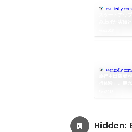
wantedly.com
スタートアッ
み上げた実績
Aug 2019
wantedly.com
旅行本出版者
行体験」。観
ストーリーテ
Feb 2018