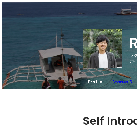
R
ラク
77
C
Profile
Stories 3
Self Intr