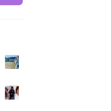
損
絶
！
か