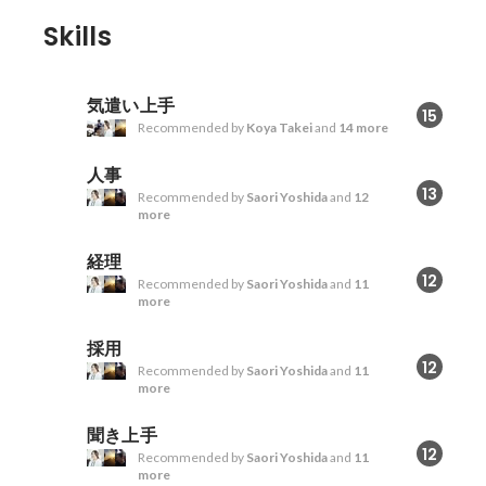
Skills
気遣い上手
15
Recommended by
Koya Takei
and
14 more
人事
13
Recommended by
Saori Yoshida
and
12
more
経理
12
Recommended by
Saori Yoshida
and
11
more
採用
12
Recommended by
Saori Yoshida
and
11
more
聞き上手
12
Recommended by
Saori Yoshida
and
11
more