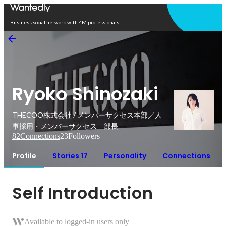
Open in app
Business social network with 4M professionals
Ryoko Shinozaki
THECOO株式会社 / メンバーサクセス本部／人
事採用・メンバーサクセス 部長
82
Connections
23
Followers
Profile
Stories 17
Personality
Connections
Self Introduction
Available to logged-in users only