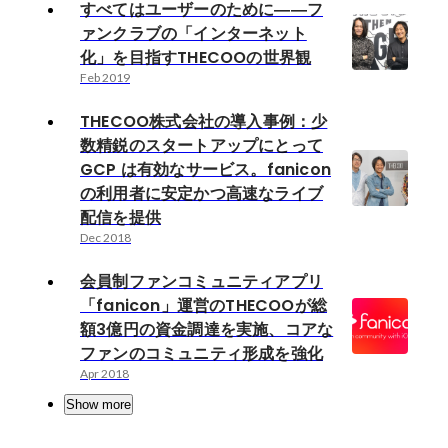
すべてはユーザーのために――フ
ァンクラブの「インターネット
化」を目指すTHECOOの世界観
Feb 2019
THECOO株式会社の導入事例：少
数精鋭のスタートアップにとって
GCP は有効なサービス。fanicon
の利用者に安定かつ高速なライブ
配信を提供
Dec 2018
会員制ファンコミュニティアプリ
「fanicon」運営のTHECOOが総
額3億円の資金調達を実施、コアな
ファンのコミュニティ形成を強化
Apr 2018
Show more