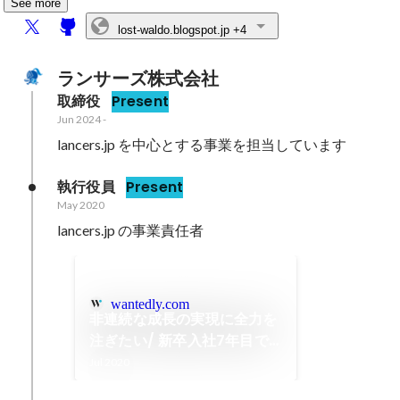
See more
lost-waldo.blogspot.jp
+4
ランサーズ株式会社
取締役
Present
Jun 2024
-
lancers.jp を中心とする事業を担当しています
執行役員
Present
May 2020
lancers.jp の事業責任者
wantedly.com
非連続な成長の実現に全力を
注ぎたい/ 新卒入社7年目で
役員になったキャリアステッ
Jul 2020
プとは