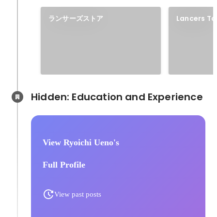
ランサーズストア
Lancers To
Hidden: Education and Experience	
View Ryoichi Ueno's
Full Profile
View past posts