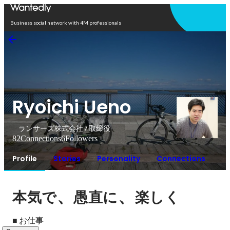
Open in app
Business social network with 4M professionals
Ryoichi Ueno
ランサーズ株式会社 / 取締役
82
Connections
6
Followers
Profile
Stories
Personality
Connections
、
、
本気で
愚直に
楽しく
■ お仕事