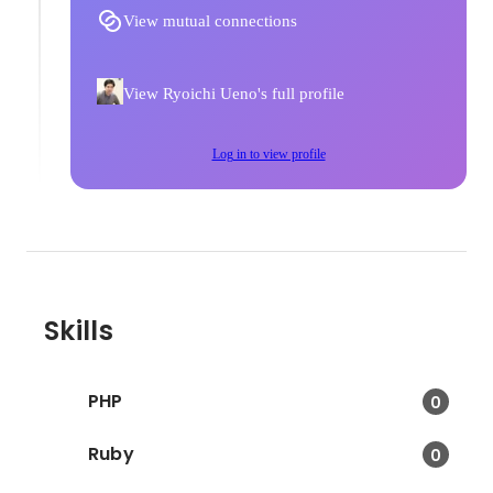
View mutual connections
View Ryoichi Ueno's full profile
Log in to view profile
Skills
PHP
0
Ruby
0