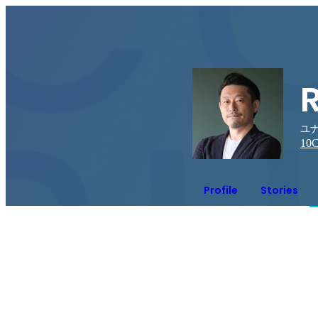
ユ
10
C
Profile
Stories