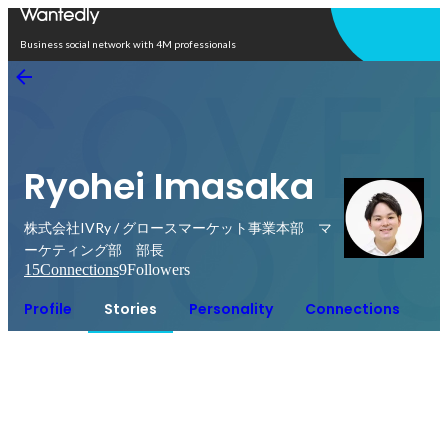
Open in app
Business social network with 4M professionals
Ryohei Imasaka
株式会社IVRy / グロースマーケット事業本部 マ
ーケティング部 部長
15
Connections
9
Followers
Profile
Stories
Personality
Connections