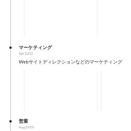
総額3.6億円の資金調達
ニッセイ・キャピタルをリードイ
ンベスターとし、以下の各社を引
受先とした第三者割当増資を実施
Jul 2016
し、大手金融機関からの融資も含
め、総額約3.6億円の資金調達を実
施 ・SMBCベンチャーキャピタル
マーケティング
株式会社 ・ニッセイ・キャピタル
Apr 2012
株式会社 ・みずほキャピタル株式
Webサイトディレクションなどのマーケティング
会社 ・りそなキャピタル株式会社
オフィス家具通販サイト
賃貸オフィ
「Kagg.jp」リニューアル
「offic
2017
2012
営業
Aug 2010