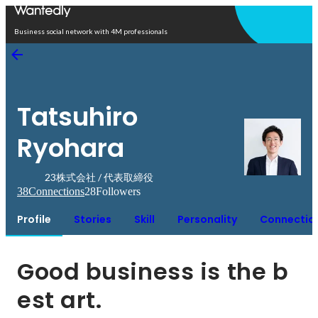
Open in app
Business social network with 4M professionals
Tatsuhiro
Ryohara
23株式会社 / 代表取締役
38
Connections
28
Followers
Profile
Stories
Skill
Personality
Connectio
Good business is the b
est art.