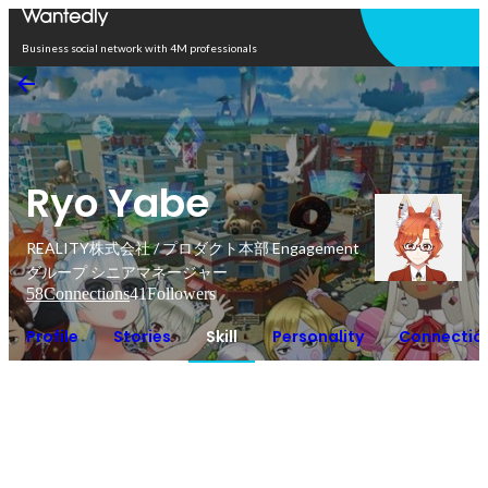
Open in app
Business social network with 4M professionals
Ryo Yabe
REALITY株式会社 / プロダクト本部 Engagement
グループ シニアマネージャー
58
Connections
41
Followers
Profile
Stories
Skill
Personality
Connectio