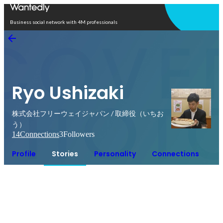
Open in app
Business social network with 4M professionals
Ryo Ushizaki
株式会社フリーウェイジャパン / 取締役（いちお
う）
14
Connections
3
Followers
Profile
Stories
Personality
Connections