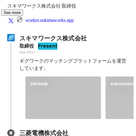
スキマワークス株式会社 取締役 
See more
worker.sukimaworks.app
スキマワークス株式会社
取締役
Present
Mar 2017
-
ギグワークのマッチングプラットフォームを運営
しています。
DeliHub
sukimaw
三菱電機株式会社