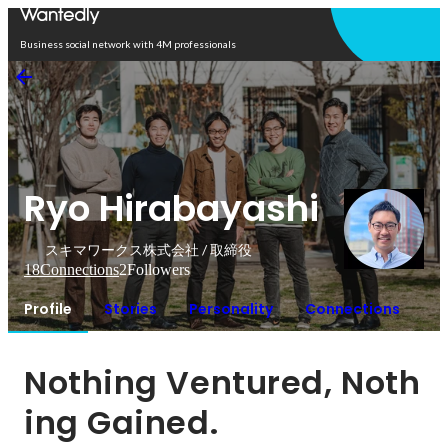
Open in app
Business social network with 4M professionals
Ryo Hirabayashi
スキマワークス株式会社 / 取締役
18
Connections
2
Followers
Profile
Stories
Personality
Connections
Nothing Ventured, Noth
ing Gained.