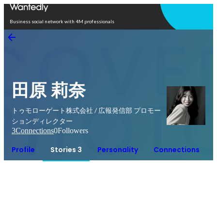
Open in app
Business social network with 4M professionals
田原 莉奈
トゥモローゲート株式会社 / 広報発信部 プロモー
ションディレクター
3
Connections
0
Followers
Profile
Stories 3
Personality
Connections