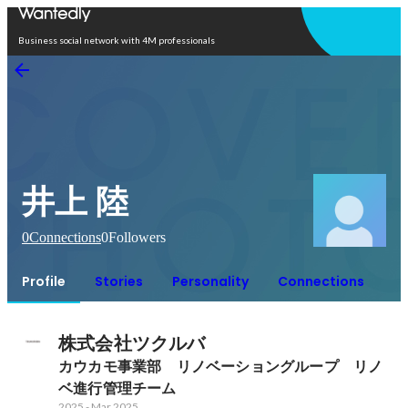
Open in app
Business social network with 4M professionals
井上 陸
0
Connections
0
Followers
Profile
Stories
Personality
Connections
株式会社ツクルバ
カウカモ事業部　リノベーショングループ　リノ
ベ進行管理チーム
2025
-
Mar 2025