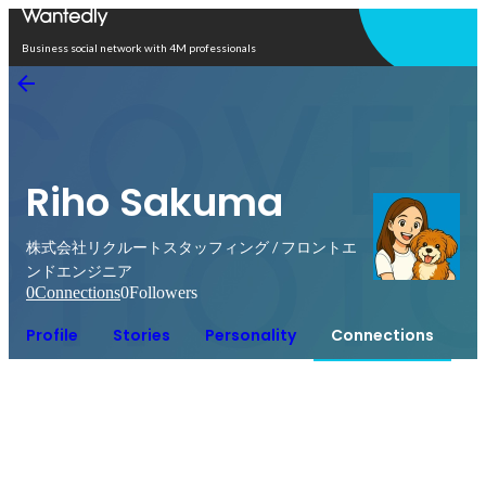
Open in app
Business social network with 4M professionals
Riho Sakuma
株式会社リクルートスタッフィング / フロントエ
ンドエンジニア
0
Connections
0
Followers
Profile
Stories
Personality
Connections