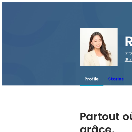
ア
0
Co
Profile
Stories
Partout où
grâce.