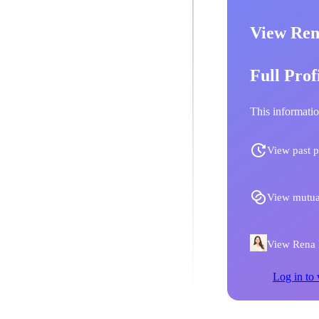
View Ren
Full Prof
This informatio
View past p
View mutua
View Rena K
Log in to 