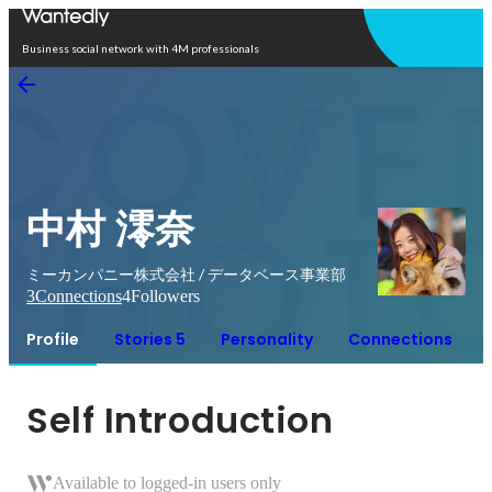
Open in app
Business social network with 4M professionals
中村 澪奈
ミーカンパニー株式会社 / データベース事業部
3
Connections
4
Followers
Profile
Stories 5
Personality
Connections
Self Introduction
Available to logged-in users only