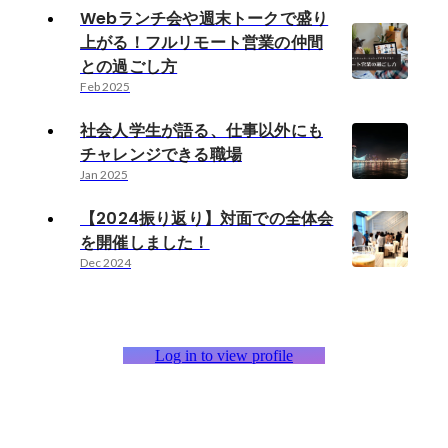
Webランチ会や週末トークで盛り
上がる！フルリモート営業の仲間
との過ごし方
Feb 2025
社会人学生が語る、仕事以外にも
チャレンジできる職場
Jan 2025
【2024振り返り】対面での全体会
を開催しました！
Dec 2024
Log in to view profile