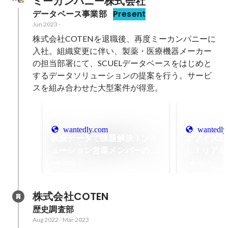
ミーカンパニー株式会社
データベース事業部
Present
Jun 2023
-
株式会社COTENを退職後、再度ミーカンパニーに
入社。組織変更に伴い、製薬・医療機器メーカー
の担当部署にて、SCUELデータベースをはじめと
するデータソリューションの提案を行う。サービ
スを組み合わせた大型案件が得意。
wantedly.com
wantedly
医療データで課題解決！ソリ
オフィス出
ューション営業メンバーの一
じ！リアル
日をご紹介
け
Feb 2025
Feb 2025
株式会社COTEN
歴史調査部
Aug 2022
-
Mar 2023