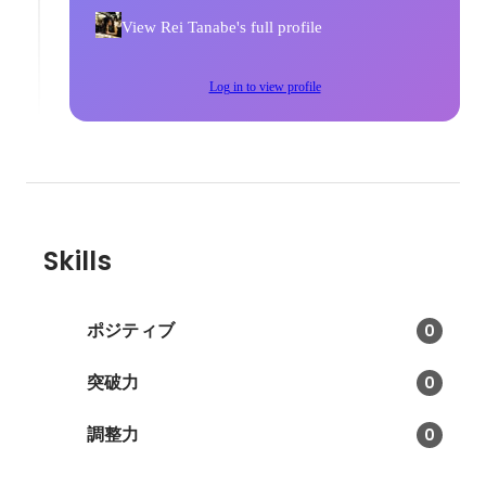
View Rei Tanabe's full profile
Log in to view profile
Skills
ポジティブ
0
突破力
0
調整力
0