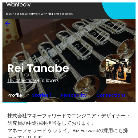
Open in app
Business social network with 4M professionals
Rei Tanabe
18
Connections
9
Followers
Profile
Stories 1
Personality
Connections
株式会社マネーフォワードでエンジニア・デザイナー・
研究員の中途採用担当をしております。

マネーフォワード ケッサイ、Biz Forwardの採用にも携
わっております。