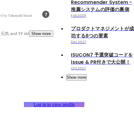
Recommender System -
推薦システムの評価の裏側
7
d by
Takayuki Sacai
Feb 2019
プロダクトマネジメントが
, 元気
and 19 skills
Show more
功する6つの要素
Dec 2017
ISUCON7 予選突破コードを
issue & PR付きで大公開！
Oct 2017
Show more
Log in to view profile