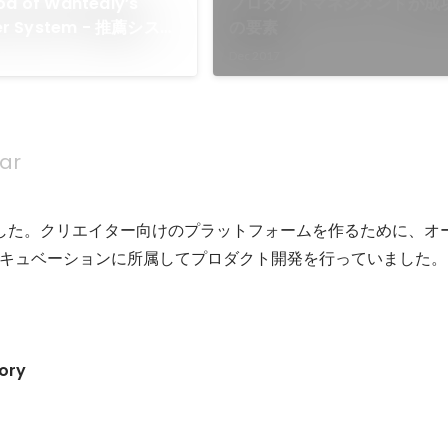
od of Wantedly’s
プロダクトマネジメントが成
r System - 推薦システ
の要素
側
Dec 2017
ear
した。クリエイター向けのプラットフォームを作るために、オ
キュベーションに所属してプロダクト開発を行っていました。
eory