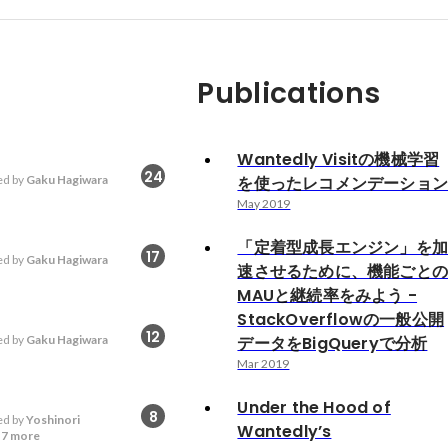
Publications
Wantedly Visitの機械学習
24
d by
Gaku Hagiwara
を使ったレコメンデーショ
May 2019
「定着型成長エンジン」を
17
d by
Gaku Hagiwara
速させるために、機能ごと
MAUと継続率をみよう -
StackOverflowの一般公開
12
d by
Gaku Hagiwara
データをBigQueryで分析
Mar 2019
Under the Hood of
8
d by
Yoshinori
Wantedly’s
d
7 more