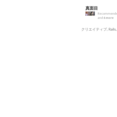
真面目
Recommende
and
6 more
クリエイティブ, Rails