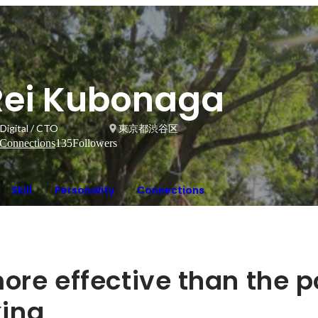
Rei Kubonaga
Digital / CTO
東京都渋谷区
Connections
135
Followers
Skill
Personality
Connections
ore effective than the p
king