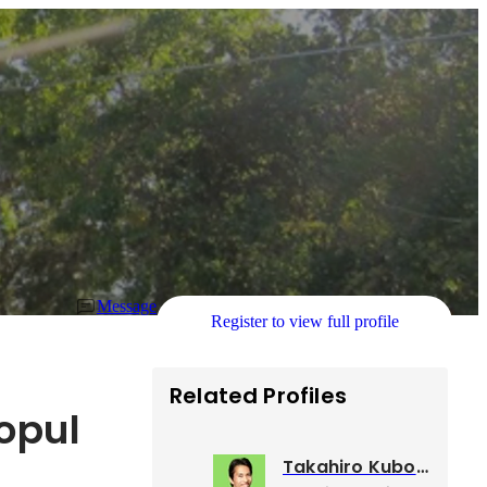
Message
Register to view full profile
Related Profiles
opul
Takahiro Kubo