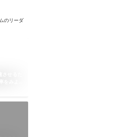
ームのリーダ
速させるた
率をみよ
一般公開データ