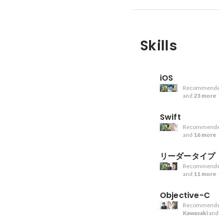
Skills
iOS
Recommende
and
23 more
Swift
Recommende
and
16 more
リーダータイプ
Recommende
and
11 more
Objective-C
Recommende
Kawasaki
an