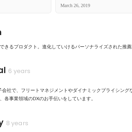
StackOverflowの一般公開データをBi
March 26, 2019
で分析
n
できるプロダクト。進化していけるパーソナライズされた推薦
al
6 years
%子会社で、フリートマネジメントやダイナミックプライシング
、各事業領域のDXのお手伝いをしています。
y
8 years