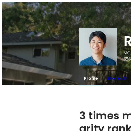
MC 
656
Profile
Stories 9
3 times m
arity ran