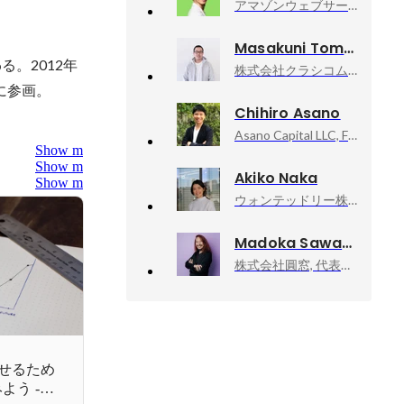
アマゾンウェブサービスジャパン合同会社, Developer Relations Machine Learning
Masakuni Tomita
。2012年
株式会社クラシコム, プログラマ
に参画。 
Chihiro Asano
Asano Capital LLC, Founder/CEO
Show more
Show more
Akiko Naka
Show more
ウォンテッドリー株式会社, Founder, CEO
Madoka Sawa
株式会社圓窓, 代表取締役
せるため
よう -