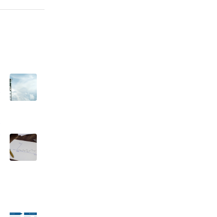
ン
加
の