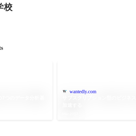
学校
ts
wantedly.com
の7つのデータ分析基
サブスクリプション型のビジネ
加速する
Mar 2017