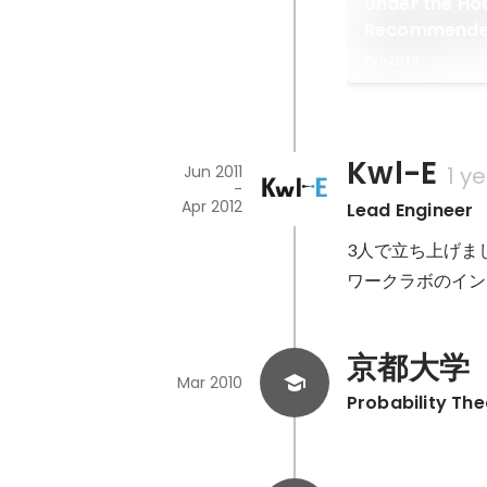
Under the Ho
Recommende
ムの評価の裏
Feb 2019
Kwl-E
Jun 2011
1 y
-
Apr 2012
Lead Engineer
3人で立ち上げま
ワークラボのイン
京都大学
Mar 2010
Probability Th