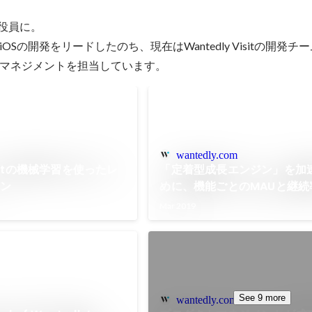
役員に。

OSの開発をリードしたのち、現在はWantedly Visitの開発チ
マネジメントを担当しています。
wantedly.com
Visitの機械学習を使ったレ
「定着型成長エンジン」を加
ョン
めに、機能ごとのMAUと継続
う - StackOverflowの
Mar 2019
をBigQueryで分析
See 9 more
wantedly.com